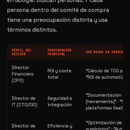
en Google: buscan personas. Y cada
persona dentro del comité de compra
tiene una preocupación distinta y usa
términos distintos.
PERFIL DEL
PREOCUPACIÓN
QUÉ BUSCA EN GOOGLE
DECISOR
PRINCIPAL
Director
ROI y coste
"Cálculo de TCO para
Financiero
total
"ROI de automatizaci
(CFO)
"Documentación de A
Director de
Seguridad e
[herramienta]" · "Se
IT (CTO/CIO)
integración
plataformas SaaS"
"Optimización de ca
Director de
Eficiencia y
suministro" · "Autom