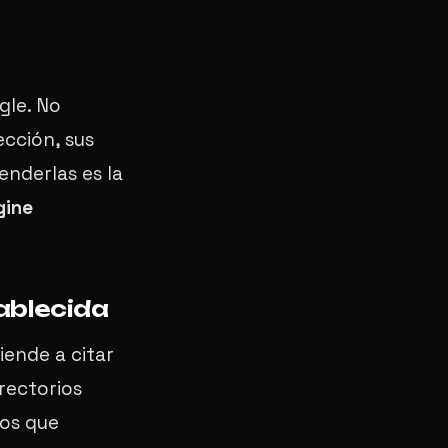
gle. No
ección, sus
enderlas es la
gine
ablecida
iende a citar
rectorios
ios que