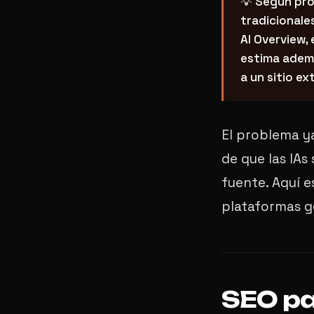
💡 Según pr
tradicionale
AI Overview,
estima adem
a un sitio ex
El problema y
de que las IAs
fuente. Aquí 
plataformas ge
SEO pa