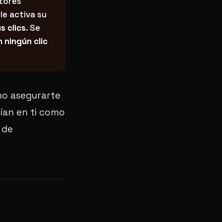
tores
le activa su
s clics
. Se
 ningún clic
mo asegurarte
fían en ti como
 de