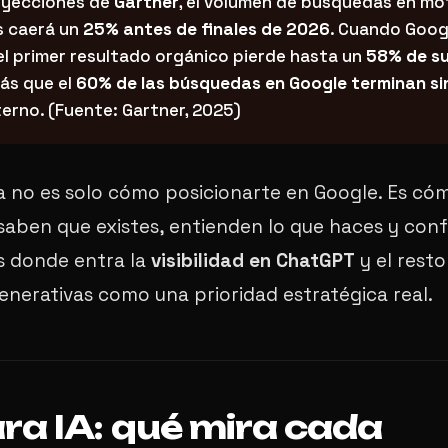
oyecciones de
Gartner
, el volumen de búsquedas en mo
s caerá un
25% antes de finales de 2026
. Cuando Goog
 el primer resultado orgánico pierde hasta un
58% de su
ás que el
60% de las búsquedas en Google terminan sin
terno. (Fuente: Gartner, 2025)
a no es solo cómo posicionarte en Google. Es có
 saben que existes, entienden lo que haces y con
es donde entra la
visibilidad en ChatGPT
y el resto
nerativas como una prioridad estratégica real.
ra IA: qué mira cada