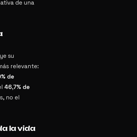
rativa de una
a
ye su
 más relevante:
0% de
el
46,7% de
s, no el
a la vida