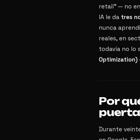
retail" — no e
IA le da
tres n
nunca aprendi
reales, en se
todavía no lo 
Optimization)
Por qué
puerta 
Durante veinte
en Google. Eso