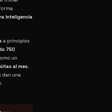
 forma
a inteligencia
s
a principios
do 750
 como un
isitas al mes
.
: dan una
n