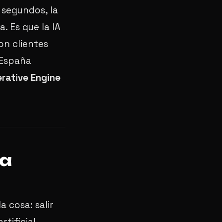
 segundos, la
. Es que la IA
on clientes
 España
rative Engine
ca
 cosa: salir
rtificial