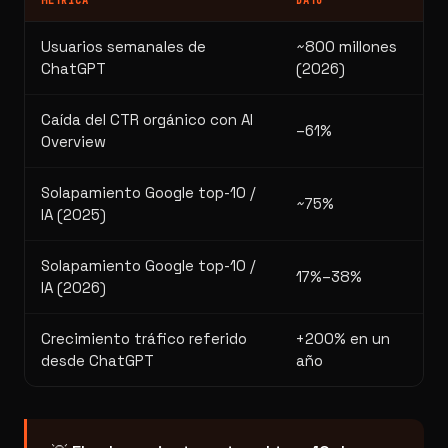
MÉTRICA
DATO
FU
Usuarios semanales de
~800 millones
Op
ChatGPT
(2026)
Caída del CTR orgánico con AI
Se
–61%
Overview
se
Solapamiento Google top-10 /
~75%
De
IA (2025)
Solapamiento Google top-10 /
17%–38%
Br
IA (2026)
Crecimiento tráfico referido
+200% en un
Ax
desde ChatGPT
año
di